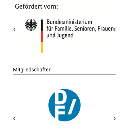
‹
›
Mitgliedschaften
‹
›