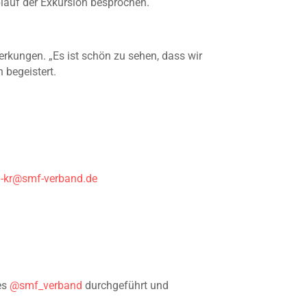
auf der Exkursion besprochen.
rkungen. „Es ist schön zu sehen, dass wir
 begeistert.
n-kr@smf-verband.de
es
@smf_verband
durchgeführt und