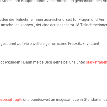
in Krefeld am Hauptbahnhof versammelt und gemeinsam den Abl
tten die Teilnehmerinnen ausreichend Zeit für Fragen und Anme
s anschauen können“, rief eine der insgesamt 18 Teilnehmerinnen
 gespannt auf viele weitere gemeinsame Freizeitaktivitäten!
dt erkunden? Dann melde Dich gerne bei uns unter
starkefraue
nsbeauftragte
und bundesweit an insgesamt zehn Standorten d