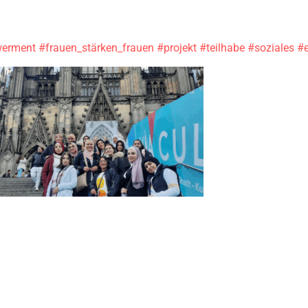
erment
#frauen_stärken_frauen
#projekt
#teilhabe
#soziales
#