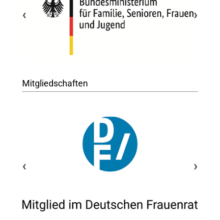
‹
›
Mitgliedschaften
‹
›