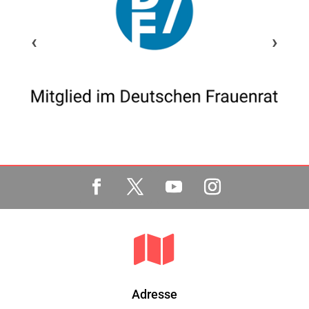
‹
›

Adresse