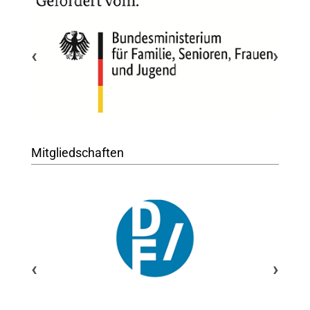
‹
›
Mitgliedschaften
‹
›