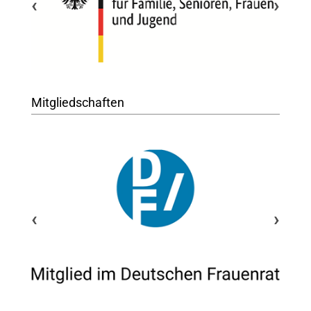
‹
›
Mitgliedschaften
‹
›