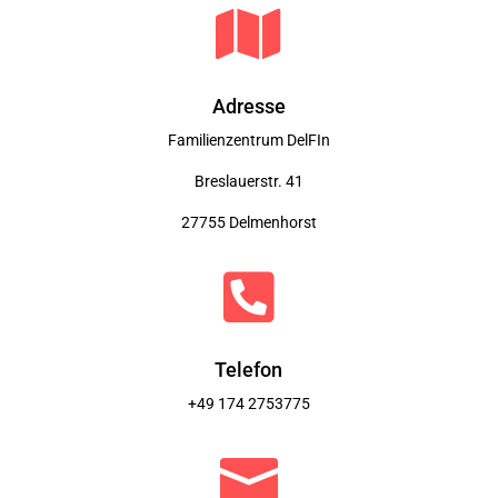

Adresse
Familienzentrum DelFIn
Breslauerstr. 41
27755 Delmenhorst

Telefon
+49
174 2753775
