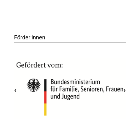
Förder:innen
‹
›