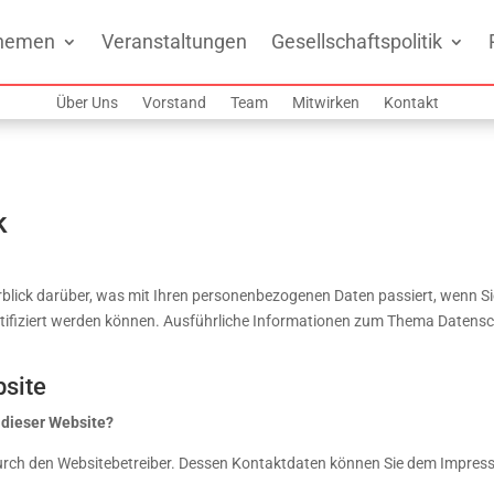
hemen
Veranstaltungen
Gesellschaftspolitik
Über Uns
Vorstand
Team
Mitwirken
Kontakt
k
rblick darüber, was mit Ihren personenbezogenen Daten passiert, wenn 
dentifiziert werden können. Ausführliche Informationen zum Thema Datens
bsite
f dieser Website?
 durch den Websitebetreiber. Dessen Kontaktdaten können Sie dem Impre