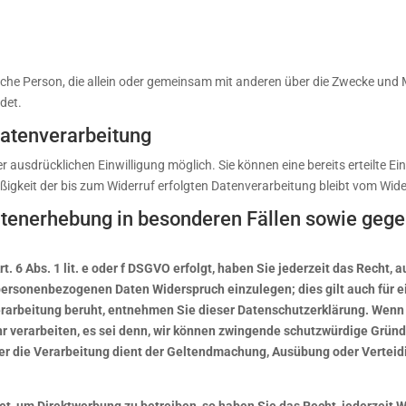
istische Person, die allein oder gemeinsam mit anderen über die Zwecke u
det.
 Datenverarbeitung
 ausdrücklichen Einwilligung möglich. Sie können eine bereits erteilte Ein
ßigkeit der bis zum Widerruf erfolgten Datenverarbeitung bleibt vom Wide
tenerhebung in besonderen Fällen sowie gege
 6 Abs. 1 lit. e oder f DSGVO erfolgt, haben Sie jederzeit das Recht, 
 personenbezogenen Daten Widerspruch einzulegen; dies gilt auch für e
erarbeitung beruht, entnehmen Sie dieser Datenschutzerklärung. Wenn 
verarbeiten, es sei denn, wir können zwingende schutzwürdige Gründe
der die Verarbeitung dient der Geltendmachung, Ausübung oder Verte
, um Direktwerbung zu betreiben, so haben Sie das Recht, jederzeit 