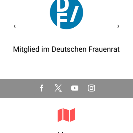
‹
›
