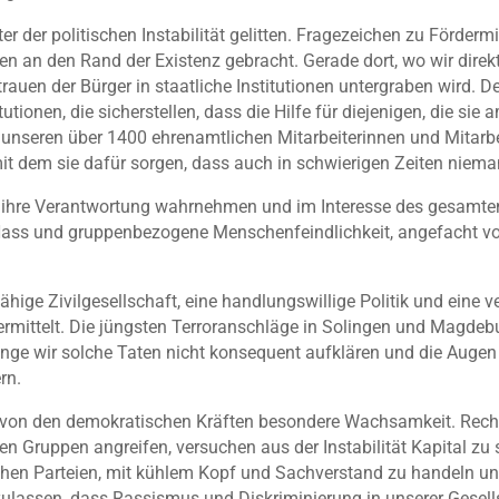
 der politischen Instabilität gelitten. Fragezeichen zu Förder
en an den Rand der Existenz gebracht. Gerade dort, wo wir direk
rtrauen der Bürger in staatliche Institutionen untergraben wird.
tionen, die sicherstellen, dass die Hilfe für diejenigen, die sie
s unseren über 1400 ehrenamtlichen Mitarbeiterinnen und Mitarbe
it dem sie dafür sorgen, dass auch in schwierigen Zeiten niema
eure ihre Verantwortung wahrnehmen und im Interesse des gesam
 Hass und gruppenbezogene Menschenfeindlichkeit, angefacht vo
ähige Zivilgesellschaft, eine handlungswillige Politik und eine 
rmittelt. Die jüngsten Terroranschläge in Solingen und Magdeb
ge wir solche Taten nicht konsequent aufklären und die Augen 
ern.
n von den demokratischen Kräften besondere Wachsamkeit. Recht
nen Gruppen angreifen, versuchen aus der Instabilität Kapital zu
schen Parteien, mit kühlem Kopf und Sachverstand zu handeln un
 zulassen, dass Rassismus und Diskriminierung in unserer Gesel