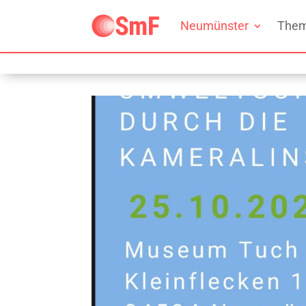
Neumünster
The