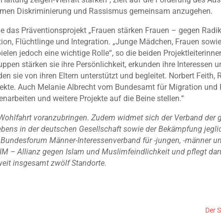
emen Diskriminierung und Rassismus gemeinsam anzugehen.
ie das Präventionsprojekt „Frauen stärken Frauen – gegen Radikal
ion, Flüchtlinge und Integration. „Junge Mädchen, Frauen sowie 
elen jedoch eine wichtige Rolle“, so die beiden Projektleiterinne
pen stärken sie ihre Persönlichkeit, erkunden ihre Interessen 
sie von ihren Eltern unterstützt und begleitet. Norbert Feith, 
rojekte. Auch Melanie Albrecht vom Bundesamt für Migration und 
arbeiten und weitere Projekte auf die Beine stellen.“
 Wohlfahrt voranzubringen. Zudem widmet sich der Verband der g
ens in der deutschen Gesellschaft sowie der Bekämpfung jegli
 Bundesforum Männer-Interessenverband für -jungen, -männer und
M – Allianz gegen Islam und Muslimfeindlichkeit und pflegt da
eit insgesamt zwölf Standorte.
Der S