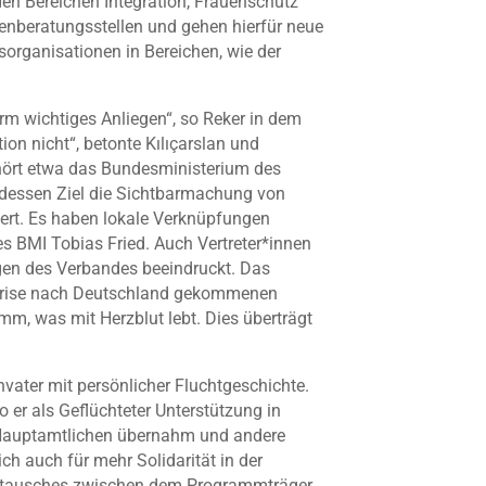
en Bereichen Integration, Frauenschutz
nberatungsstellen und gehen hierfür neue
sorganisationen in Bereichen, wie der
norm wichtiges Anliegen“, so Reker in dem
on nicht“, betonte Kılıçarslan und
ehört etwa das Bundesministerium des
, dessen Ziel die Sichtbarmachung von
iert. Es haben lokale Verknüpfungen
 BMI Tobias Fried. Auch Vertreter*innen
gen des Verbandes beeindruckt. Das
skrise nach Deutschland gekommenen
m, was mit Herzblut lebt. Dies überträgt
ter mit persönlicher Fluchtgeschichte.
er als Geflüchteter Unterstützung in
nes Hauptamtlichen übernahm und andere
h auch für mehr Solidarität in der
 Austausches zwischen dem Programmträger