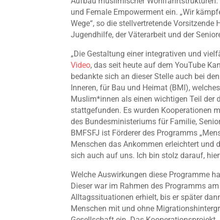
Aufbau muslimischer Wohlfahrtstrukturen. 
und Female Empowerment ein. „Wir kämpfen
Wege“, so die stellvertretende Vorsitzende
Jugendhilfe, der Väterarbeit und der Seniore
„Die Gestaltung einer integrativen und viel
Video
, das seit heute auf dem YouTube Kana
bedankte sich an dieser Stelle auch bei d
Inneren, für Bau und Heimat (BMI), welche
Muslim*innen als einen wichtigen Teil der 
stattgefunden. Es wurden Kooperationen m
des Bundesministeriums für Familie, Seni
BMFSFJ ist Förderer des Programms „Mens
Menschen das Ankommen erleichtert und den
sich auch auf uns. Ich bin stolz darauf, hi
Welche Auswirkungen diese Programme habe
Dieser war im Rahmen des Programms am Pro
Alltagssituationen erhielt, bis er später 
Menschen mit und ohne Migrationshintergru
Gesellschaft ein. Das Kooperationsprojekt 