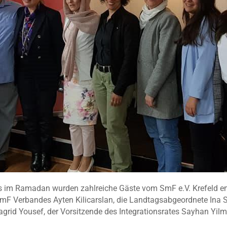
ns im Ramadan wurden zahlreiche Gäste vom SmF e.V. Krefeld 
F Verbandes Ayten Kilicarslan, die Landtagsabgeordnete Ina 
Tagrid Yousef, der Vorsitzende des Integrationsrates Sayhan Yi