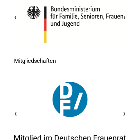
‹
›
Mitgliedschaften
‹
›