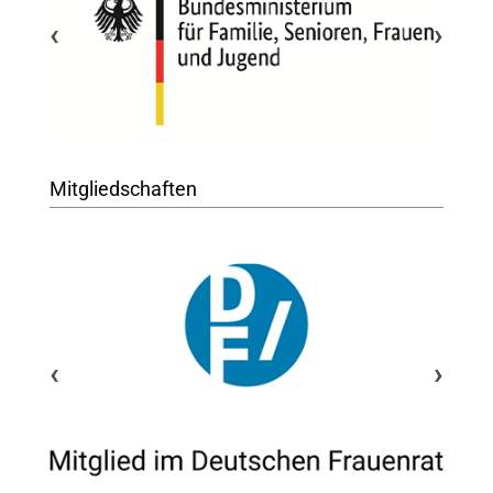
‹
›
Mitgliedschaften
‹
›