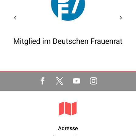
‹
›

Adresse