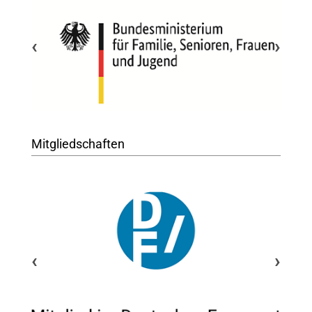
‹
›
Mitgliedschaften
‹
›