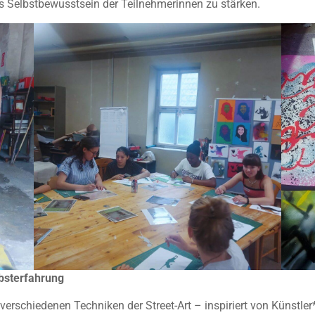
s Selbstbewusstsein der Teilnehmerinnen zu stärken.
bsterfahrung
erschiedenen Techniken der Street-Art – inspiriert von Künstle