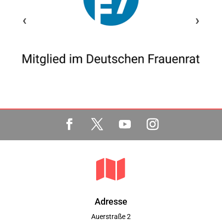
‹
›

Adresse
Auerstraße 2