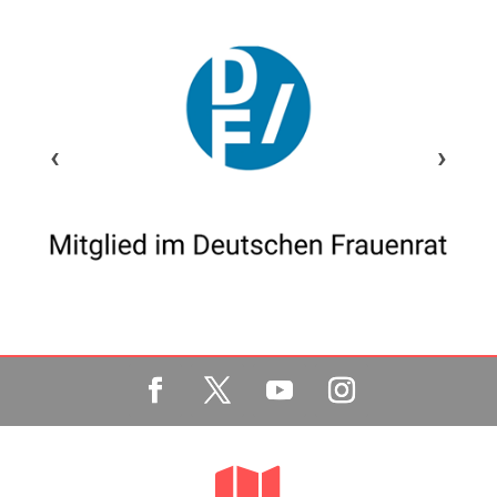
‹
›
