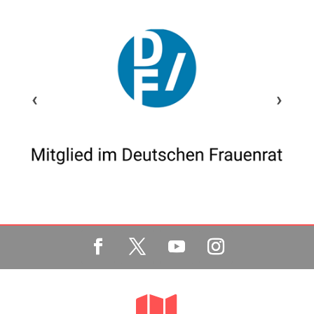
‹
›
