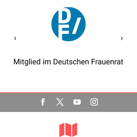
‹
›
