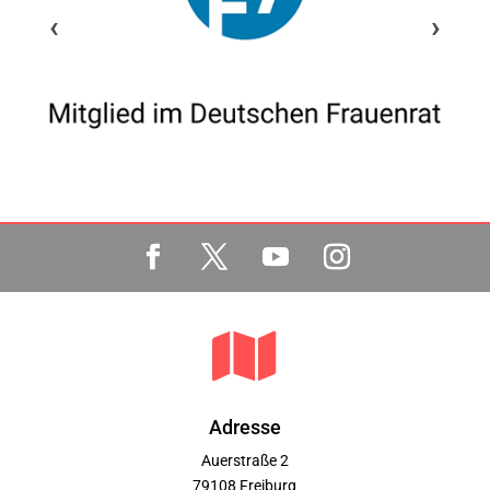
‹
›

Adresse
Auerstraße 2
79108 Freiburg