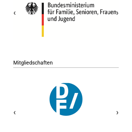
‹
›
Mitgliedschaften
‹
›