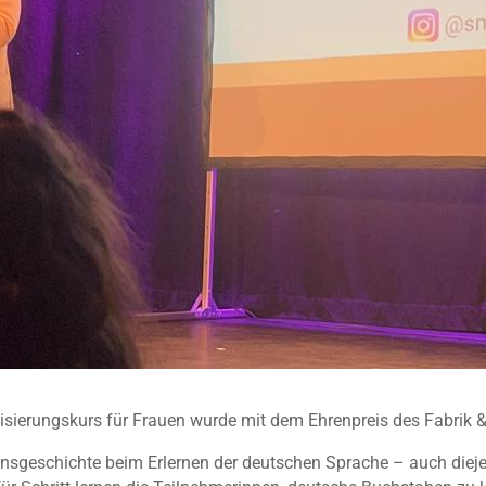
tisierungskurs für Frauen wurde mit dem Ehrenpreis des Fabrik &
onsgeschichte beim Erlernen der deutschen Sprache – auch diejen