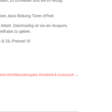
lesen, zu schreiben und sie im Alltag
ben, dass Bildung Türen öffnet.
rbeit. Gleichzeitig ist sie ein Ansporn,
eilhabe zu geben.
 & SIL-Preises! 🌸
liche Zertifikatsübergabe, Rückblick & Austausch
→