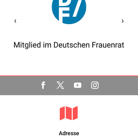
‹
›

Adresse