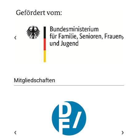
‹
›
Mitgliedschaften
‹
›