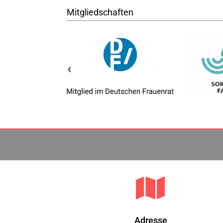
Mitgliedschaften
‹

Adresse