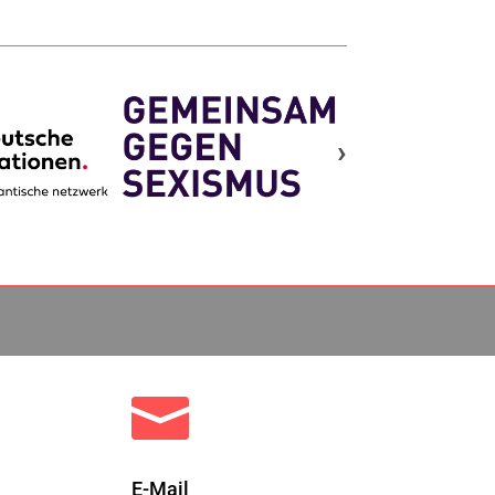
›

E-Mail