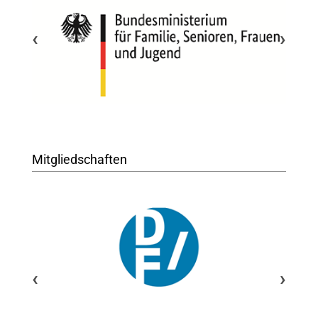
‹
›
Mitgliedschaften
‹
›