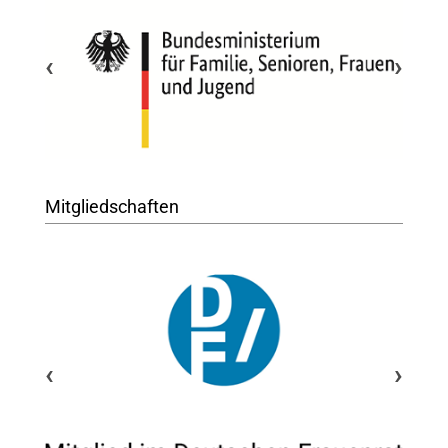
‹
›
Mitgliedschaften
‹
›