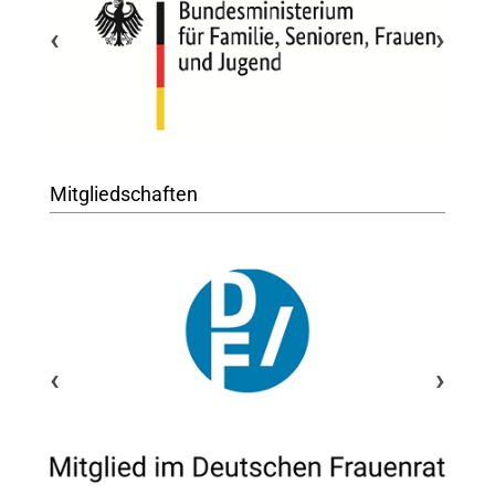
‹
›
Mitgliedschaften
‹
›