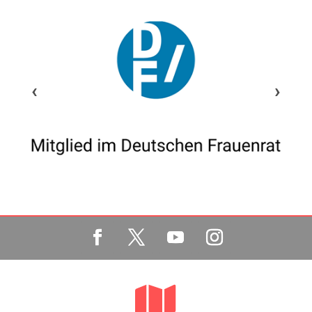
‹
›
