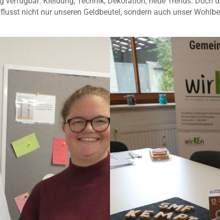
ndig verfügbar: Kleidung, Technik, Dekoration, neue Trends. Doch 
lusst nicht nur unseren Geldbeutel, sondern auch unser Wohlbe