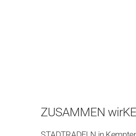
ZUSAMMEN wirKEn f
STADTRADELN in Kempten | 