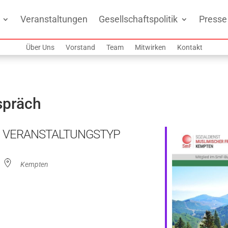
Veranstaltungen
Gesellschaftspolitik
Presse
Über Uns
Vorstand
Team
Mitwirken
Kontakt
spräch
VERANSTALTUNGSTYP
Kempten
ogle Kalender
iCalendar