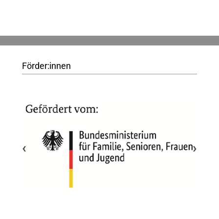
Förder:innen
‹
›