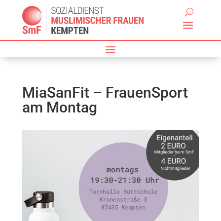
MiaSanFit – FrauenSport
am Montag