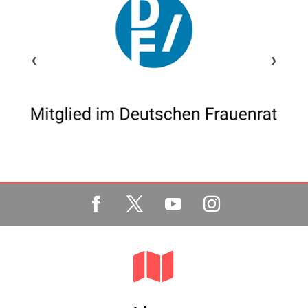
‹
›
