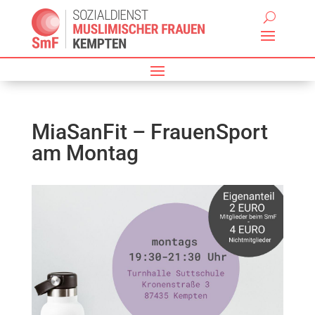
MiaSanFit – FrauenSport
am Montag