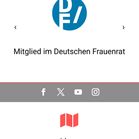
‹
›
