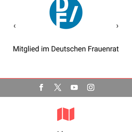
‹
›
