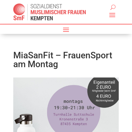
MiaSanFit – FrauenSport
am Montag