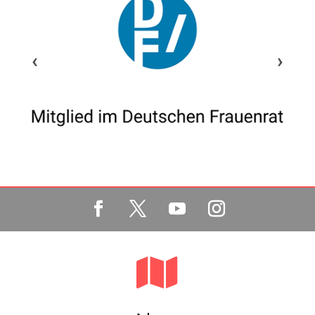
‹
›
