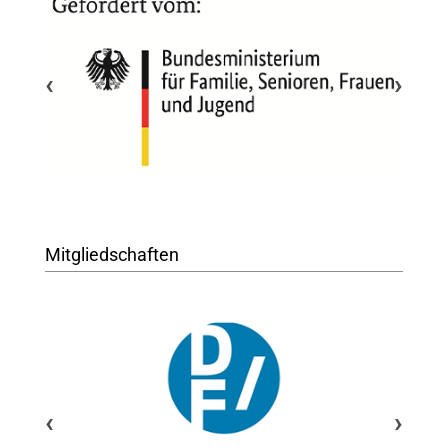
‹
›
Mitgliedschaften
‹
›