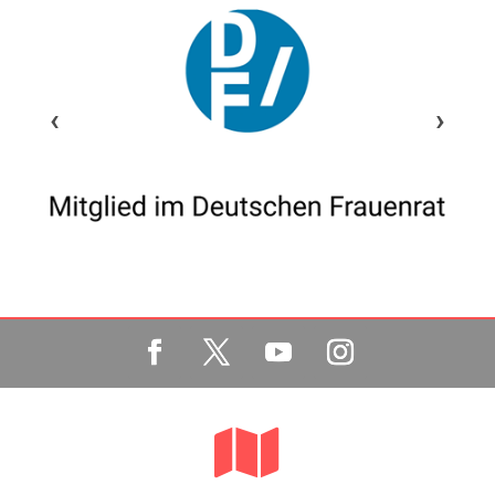
‹
›
