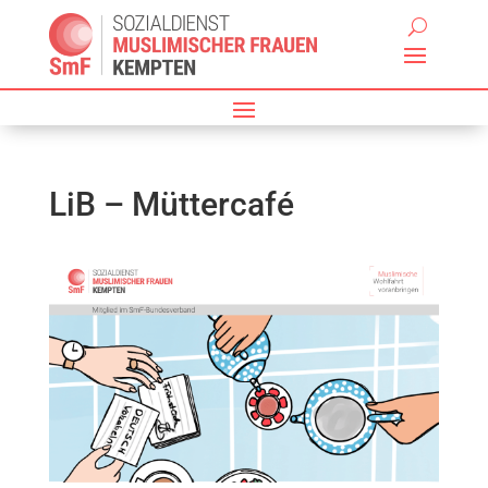
LiB – Müttercafé