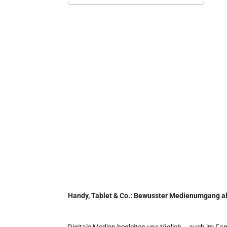
ICS herunterladen
Go
Handy, Tablet & Co.: Bewusster Medienumgang als
Digitale Medien begleiten uns täglich – auch im Fa