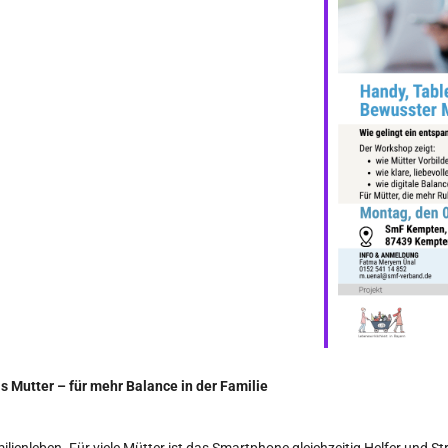
ogle Kalender
iCalendar
 Mutter – für mehr Balance in der Familie
milienleben. Für viele Mütter ist das Smartphone gleichzeitig Helfer und