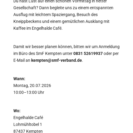
Du hast Lust auf einen schönen Vormittag in netter
Gesellschaft? Dann begleite uns zu einem entspannten
Ausflug mit leichtem Spaziergang, Besuch des
Kneippbeckens und einem gemütlichen Ausklang mit
Kaffee im Engelhalde Café.
Damit wir besser planen können, bitten wir um Anmeldung
im Büro des SmF Kempten unter
0831 52619937
oder per
E-Mail an
kempten@smf-verband.de
.
Wann:
Montag, 20.07.2026
10:00–13:00 Uhr
Wo:
Engelhalde Café
Lohmühltobel 1
87437 Kempten