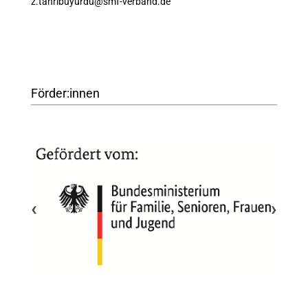
z.tanribuyurdu@smf-verband.de
Förder:innen
‹
›