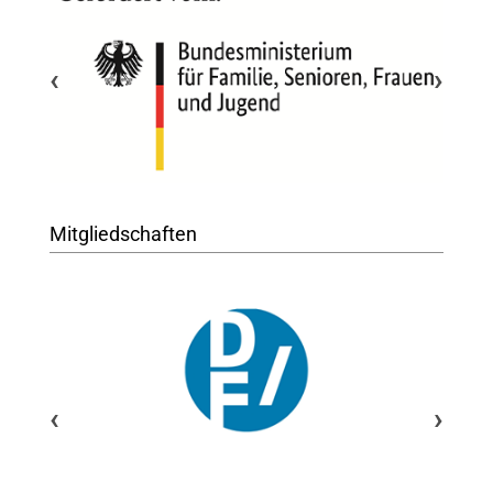
‹
›
Mitgliedschaften
‹
›