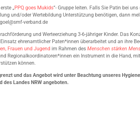
erste „
PPQ goes Mukids
“- Gruppe leiten. Falls Sie Patin bei un
klung und/oder Wertebildung Unterstützung benötigen, dann melde
.goel@smf-verband.de
Sprachförderung und Werteerziehung 3-6-jähriger Kinder. Das K
 Einsatz ehrenamtlicher Paten*innen überarbeitet und an ihre Be
ren, Frauen und Jugend
im Rahmen des
Menschen stärken Men
d Regionalkoordinatoren*innen ein Instrument in die Hand, mit d
rstützen können.
egrenzt und das Angebot wird unter Beachtung unseres Hygien
d des Landes NRW angeboten.