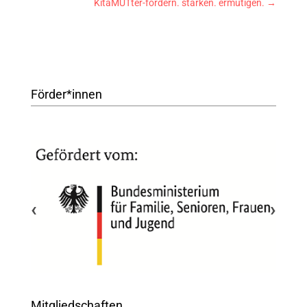
KitaMUTter-fördern. stärken. ermutigen.
→
Förder*innen
‹
›
Mitgliedschaften