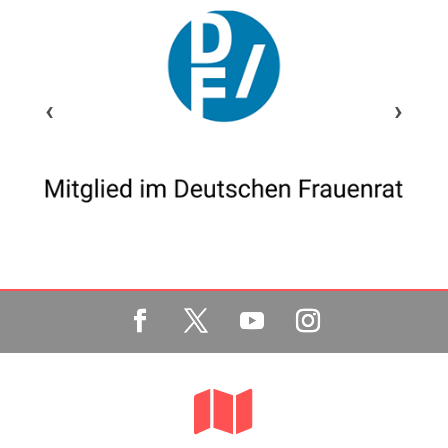
‹
›
