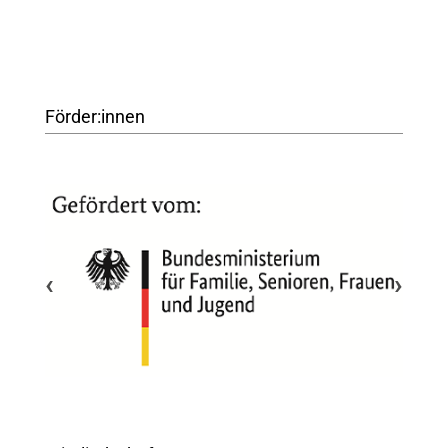
Förder:innen
‹
›